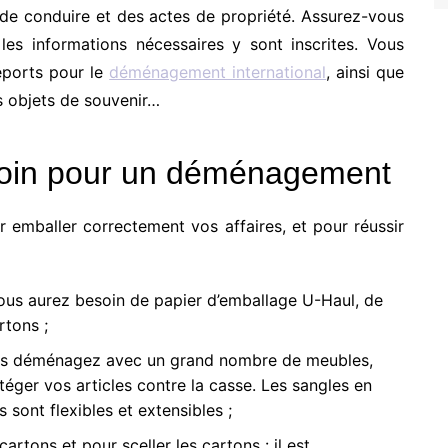
de conduire et des actes de propriété. Assurez-vous
es informations nécessaires y sont inscrites. Vous
eports pour le
déménagement international
,
ainsi que
s
objets de
souvenir…
soin pour un déménagement
emballer correctement vos affaires, et pour réussir
ous aurez besoin de papier d’emballage
U-Haul
, de
rtons ;
us déménagez avec un grand nombre de meubles,
éger vos articles contre la casse. Les sangles en
s sont flexibles et extensibles ;
 cartons
et pour sceller
les cartons
:
i
l est