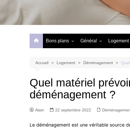
Bons plans
Général
Logement
Activités
Actus
Aménagem
Loisirs
Education
Apparteme
Accueil
Logement
Déménagement
Quel
Mode de vie
Chambre
Quel matériel prévoi
Quotidien
Constructi
déménagement ?
Décoratio
Déménage
Alain
22 septembre 2022
Déménagemen
Démolition
Etudiant
L
e déménagement est une véritable source d
Location