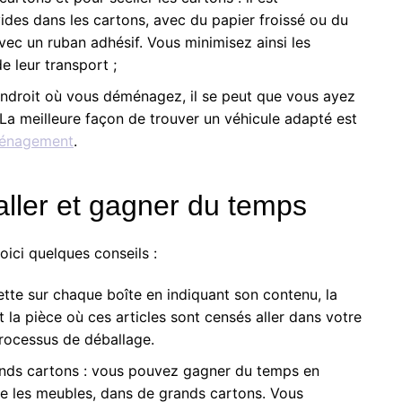
ides dans les cartons,
avec du papier froissé ou du
 avec
un
ruban adhésif. Vous
minimisez
ainsi les
de leur transport
;
l’endroit où vous déménagez, il se peut que vous ayez
 La meilleure façon de trouver un véhicule adapté est
ménagement
.
ller et gagner du temps
ici quelques conseils :
uette sur chaque boîte en indiquant
son contenu
,
l
a
t la pièce où
ces articles
sont
censé
s
aller
dans votre
processus de déballage.
ands cartons : vous pouvez gagner du temps en
me les meubles, dans de grands cartons. Vous