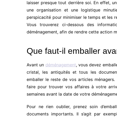
laisser presque tout derrière soi.
En effet, 
Résidence
une organisation et une logistique minut
Vacances
perspicacité pour minimiser le temps et les
Vous trouverez ci-dessous des informa
déménagement,
afin de
rendre
cette action
mo
Que faut-il emballer a
Avant un
déménagement
, vous devez emball
cristal, les antiquités et tous les docum
emballer le reste de vos articles ménagers
faire pour trouver vos affaires
à votre arr
semaines avant la date de votre déménagem
Pour ne rien oublier, prenez soin d’embal
documents importants. Il s’agit par exempl