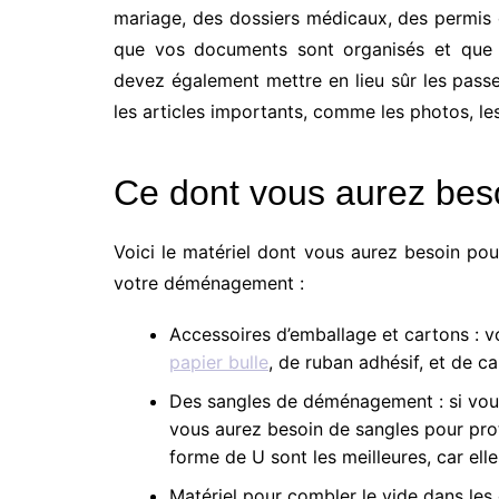
mariage, des dossiers médicaux, des permis 
que vos documents sont organisés et que l
devez également mettre en lieu sûr les pass
les articles importants, comme
l
es photos,
l
e
Ce dont vous aurez be
Voici
le matériel
dont vous aurez besoin pour 
votre déménagement :
Accessoires
d’emballage et cartons : v
papier bulle
, de ruban adhésif,
et
de ca
Des sangles de déménagement : si vo
vous aurez besoin de sangles pour prot
forme de U sont les meilleures, car elle
M
atériel
pour combler le vide
dans les