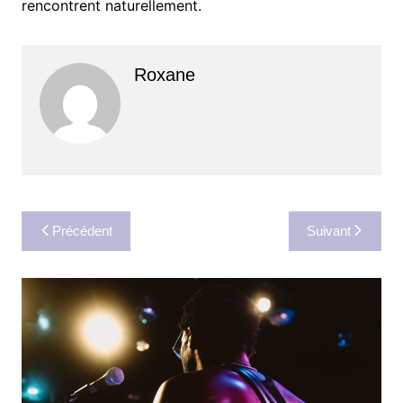
rencontrent naturellement.
Roxane
Navigation
Précédent
Suivant
de
l’article