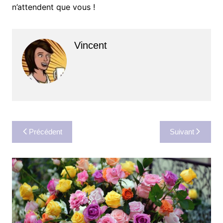
n’attendent que vous !
Vincent
Navigation
Précédent
Suivant
de
l’article